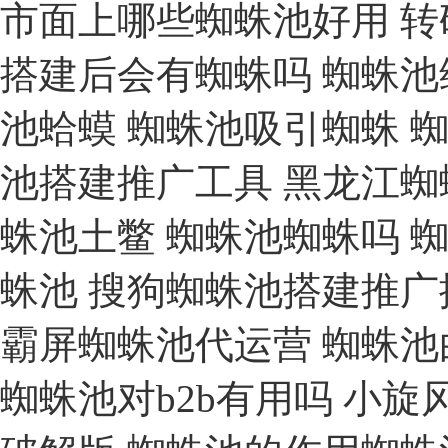
市面上哪些蜘蛛池好用
转
搭建后会有蜘蛛吗
蜘蛛池
池蛤蟆
蜘蛛池吸引蜘蛛
池搭建推广工具
黑龙江蜘
蛛池土鳖
蜘蛛池蜘蛛吗
蛛池
搜狗蜘蛛池搭建推广
霸屏蜘蛛池代运营
蜘蛛池
蜘蛛池对b2b有用吗
小旋