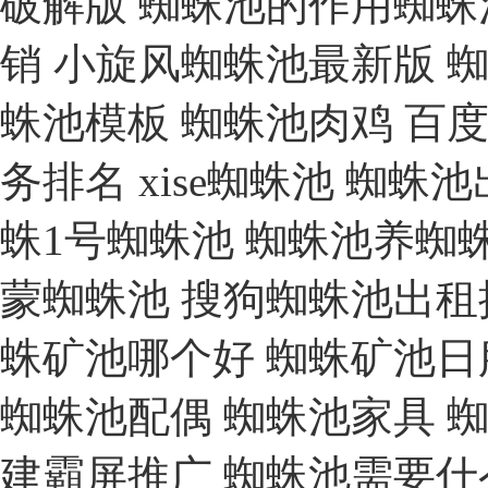
破解版
蜘蛛池的作用蜘蛛
销
小旋风蜘蛛池最新版
蜘
蛛池模板
蜘蛛池肉鸡
百度
务排名
xise蜘蛛池
蜘蛛池
蛛1号蜘蛛池
蜘蛛池养蜘
蒙蜘蛛池
搜狗蜘蛛池出租
蛛矿池哪个好
蜘蛛矿池日
蜘蛛池配偶
蜘蛛池家具
建霸屏推广
蜘蛛池需要什