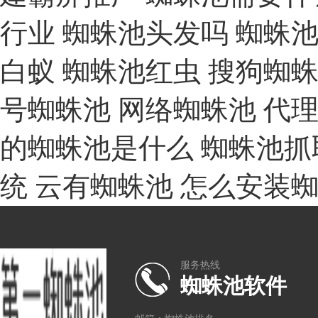
行业
蜘蛛池头发吗
蜘蛛
白蚁
蜘蛛池红虫
搜狗蜘
号蜘蛛池
网络蜘蛛池
代
的蜘蛛池是什么
蜘蛛池抓
统
云有蜘蛛池
怎么安装
服务热线
蜘蛛池软件