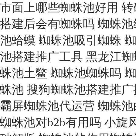
市面上哪些蜘蛛池好用
转
搭建后会有蜘蛛吗
蜘蛛池
池蛤蟆
蜘蛛池吸引蜘蛛
池搭建推广工具
黑龙江蜘
蛛池土鳖
蜘蛛池蜘蛛吗
蛛池
搜狗蜘蛛池搭建推广
霸屏蜘蛛池代运营
蜘蛛池
蜘蛛池对b2b有用吗
小旋