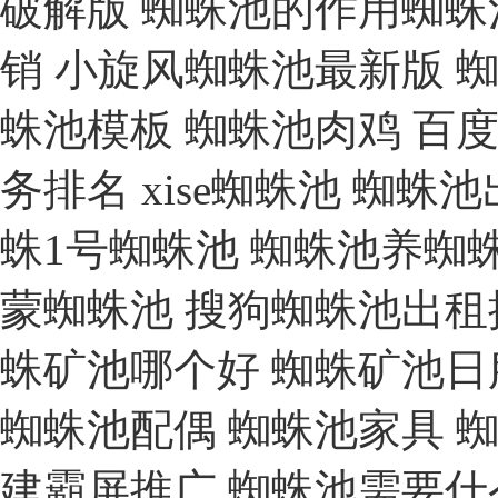
破解版
蜘蛛池的作用蜘蛛
销
小旋风蜘蛛池最新版
蜘
蛛池模板
蜘蛛池肉鸡
百度
务排名
xise蜘蛛池
蜘蛛池
蛛1号蜘蛛池
蜘蛛池养蜘
蒙蜘蛛池
搜狗蜘蛛池出租
蛛矿池哪个好
蜘蛛矿池日
蜘蛛池配偶
蜘蛛池家具
建霸屏推广
蜘蛛池需要什