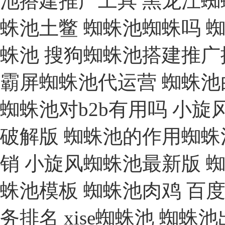
池搭建推广工具
黑龙江蜘
蛛池土鳖
蜘蛛池蜘蛛吗
蛛池
搜狗蜘蛛池搭建推广
霸屏蜘蛛池代运营
蜘蛛池
蜘蛛池对b2b有用吗
小旋
破解版
蜘蛛池的作用蜘蛛
销
小旋风蜘蛛池最新版
蜘
蛛池模板
蜘蛛池肉鸡
百度
务排名
xise蜘蛛池
蜘蛛池