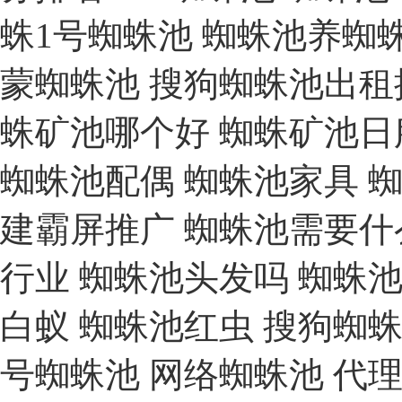
蛛1号蜘蛛池
蜘蛛池养蜘
蒙蜘蛛池
搜狗蜘蛛池出租
蛛矿池哪个好
蜘蛛矿池日
蜘蛛池配偶
蜘蛛池家具
建霸屏推广
蜘蛛池需要什
行业
蜘蛛池头发吗
蜘蛛
白蚁
蜘蛛池红虫
搜狗蜘
号蜘蛛池
网络蜘蛛池
代